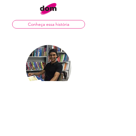
Conheça essa história
"Eduardo foi promovido a
recepcionista do hotel e hoje, com
um salário bem melhor..." -
Eduardo Jilian