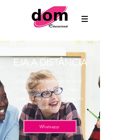
EJA A DISTÂNCIA
Gostaria de terminar os seus
estudos na EJA que mais
certifica no país? Você está no
lugar certo.
Whatsapp